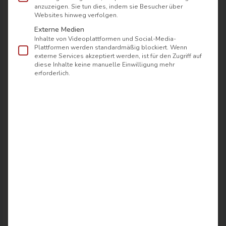
anzuzeigen. Sie tun dies, indem sie Besucher über
A
Websites hinweg verfolgen.
l
Externe Medien
Noch Fragen?
Inhalte von Videoplattformen und Social-Media-
t
Plattformen werden standardmäßig blockiert. Wenn
e
externe Services akzeptiert werden, ist für den Zugriff auf
Ruf uns an! Unsere Berater helfen Dir gerne und
diese Inhalte keine manuelle Einwilligung mehr
r
erklären Dir die Möglichkeiten für Tausch,
erforderlich.
n
Reklamation und Retoure im Detail. Wir freuen
a
uns auf Deine Anfrage.
Dein Team-airfect
t
i
Telefon: +49 5251 58677
v
e
Kosten für Retouren innerhalb
:
Deutschlands
Produktkategorie
Preis
Kissen
kostenfrei