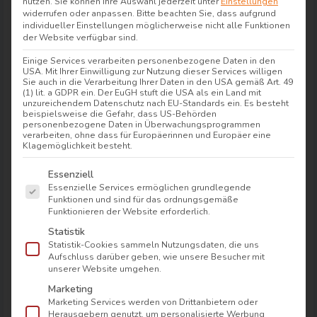
nutzen.
Sie können Ihre Auswahl jederzeit unter
Einstellungen
widerrufen oder anpassen.
Bitte beachten Sie, dass aufgrund
individueller Einstellungen möglicherweise nicht alle Funktionen
der Website verfügbar sind.
Art der Retoure
Einige Services verarbeiten personenbezogene Daten in den
USA. Mit Ihrer Einwilligung zur Nutzung dieser Services willigen
Sie auch in die Verarbeitung Ihrer Daten in den USA gemäß Art. 49
(1) lit. a GDPR ein. Der EuGH stuft die USA als ein Land mit
Kommentar
unzureichendem Datenschutz nach EU-Standards ein. Es besteht
beispielsweise die Gefahr, dass US-Behörden
personenbezogene Daten in Überwachungsprogrammen
verarbeiten, ohne dass für Europäerinnen und Europäer eine
Klagemöglichkeit besteht.
Es folgt eine Liste der Service-Gruppen, für die e
Essenziell
Essenzielle Services ermöglichen grundlegende
Funktionen und sind für das ordnungsgemäße
Mit dem Absenden erklärst du dich mit
Funktionieren der Website erforderlich.
unseren
Allgemeinen Geschäftsbedingungen
,
Statistik
Statistik-Cookies sammeln Nutzungsdaten, die uns
Widerrufsbestimmungen
und
Aufschluss darüber geben, wie unsere Besucher mit
Datenschutzbestimmungen
einverstanden.
unserer Website umgehen.
Marketing
Marketing Services werden von Drittanbietern oder
Senden
Herausgebern genutzt, um personalisierte Werbung