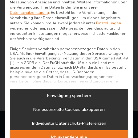
Messung von Anzeigen und Inhalten.
Weitere Informationen über
die Verwendung Ihrer Daten finden Sie in unserer
Datenschutzerklärung
.
Es besteht keine Verpflichtung, in die
Verarbeitung Ihrer Daten einzuwilligen, um dieses Angebot zu
nutzen.
Sie können Ihre Auswahl jederzeit unter
Einstellungen
widerrufen oder anpassen.
Bitte beachten Sie, dass aufgrund
individueller Einstellungen möglicherweise nicht alle Funktionen
der Website verfügbar sind.
Einige Services verarbeiten personenbezogene Daten in den
USA. Mit Ihrer Einwilligung zur Nutzung dieser Services willigen
Sie auch in die Verarbeitung Ihrer Daten in den USA gemäß Art. 49
(1) lit. a GDPR ein. Der EuGH stuft die USA als ein Land mit
unzureichendem Datenschutz nach EU-Standards ein. Es besteht
beispielsweise die Gefahr, dass US-Behörden
personenbezogene Daten in Überwachungsprogrammen
verarbeiten, ohne dass für Europäerinnen und Europäer eine
Klagemöglichkeit besteht.
Einwilligung speichern
1/104
Es folgt eine Liste der Service-Gruppen, für die e
Essenziell
Essenzielle Services ermöglichen grundlegende
Nur essenzielle Cookies akzeptieren
Funktionen und sind für das ordnungsgemäße
Funktionieren der Website erforderlich.
Individuelle Datenschutz-Präferenzen
Statistik
Statistik-Cookies sammeln Nutzungsdaten, die uns
Aufschluss darüber geben, wie unsere Besucher mit
Ich akzeptiere alle