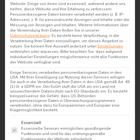
Website. Einige von ihnen sind essenziell, während andere uns
helfen, diese Website und Ihre Erfahrung zu verbessern.
Personenbezogene Daten können verarbeitet werden (z. B. IP-
Adressen), z. B. für personalisierte Anzeigen und Inhalte oder die
Messung von Anzeigen und Inhalten.
Weitere Informationen über
die Verwendung Ihrer Daten finden Sie in unserer
Datenschutzerklärung
.
Es besteht keine Verpflichtung, in die
Verarbeitung Ihrer Daten einzuwilligen, um dieses Angebot zu
nutzen.
Sie können Ihre Auswahl jederzeit unter
Einstellungen
widerrufen oder anpassen.
Bitte beachten Sie, dass aufgrund
individueller Einstellungen möglicherweise nicht alle Funktionen
der Website verfügbar sind.
Einige Services verarbeiten personenbezogene Daten in den
USA. Mit Ihrer Einwilligung zur Nutzung dieser Services willigen
Sie auch in die Verarbeitung Ihrer Daten in den USA gemäß Art. 49
(1) lit. a GDPR ein. Der EuGH stuft die USA als ein Land mit
unzureichendem Datenschutz nach EU-Standards ein. Es besteht
beispielsweise die Gefahr, dass US-Behörden
personenbezogene Daten in Überwachungsprogrammen
verarbeiten, ohne dass für Europäerinnen und Europäer eine
Klagemöglichkeit besteht.
Es folgt eine Liste der Service-Gruppen, für die e
Essenziell
Essenzielle Services ermöglichen grundlegende
Funktionen und sind für das ordnungsgemäße
Funktionieren der Website erforderlich.