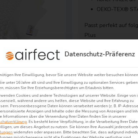
OEKO-TEX® ST
Passt perfekt auf folg
Plus
Datenschutz-Präferenz
nötigen Ihre Einwilligung, bevor Sie unsere Website weiter besuchen können
A
ie unter 16 Jahre alt sind und Ihre Einwilligung zu optionalen Services geben
n, müssen Sie Ihre Erziehungsberechtigten um Erlaubnis bitten.
l
24,95
€
rwenden Cookies und andere Technologien auf unserer Website. Einige von 
t
inkl. MwS
ssenziell, während andere uns helfen, diese Website und Ihre Erfahrung zu
e
sern.
Personenbezogene Daten können verarbeitet werden (z. B. IP-Adressen
 personalisierte Anzeigen und Inhalte oder die Messung von Anzeigen und Inh
r
e Informationen über die Verwendung Ihrer Daten finden Sie in unserer
chutzerklärung
.
Es besteht keine Verpflichtung, in die Verarbeitung Ihrer Dat
n
Kostenloser Versand
illigen, um dieses Angebot zu nutzen.
Sie können Ihre Auswahl jederzeit unt
Designed in Germany
a
llungen
widerrufen oder anpassen.
Bitte beachten Sie, dass aufgrund individ
llungen möglicherweise nicht alle Funktionen der Website verfügbar sind.
2 Jahre Garantie