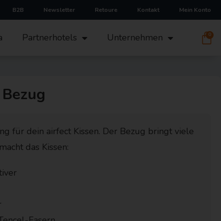
B2B
Newsletter
Retoure
Kontakt
Mein Konto
0
a
Partnerhotels
Unternehmen
l Bezug
g für dein airfect Kissen. Der Bezug bringt viele
 macht das Kissen:
iver
r
 Tencel-Fasern