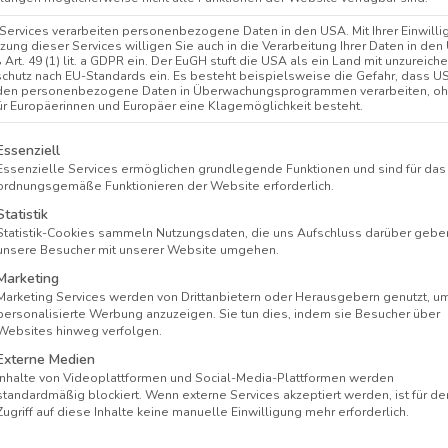
t
i
 Services verarbeiten personenbezogene Daten in den USA. Mit Ihrer Einwilli
tzung dieser Services willigen Sie auch in die Verarbeitung Ihrer Daten in de
v
Art. 49 (1) lit. a GDPR ein. Der EuGH stuft die USA als ein Land mit unzureic
chutz nach EU-Standards ein. Es besteht beispielsweise die Gefahr, dass U
e
den personenbezogene Daten in Überwachungsprogrammen verarbeiten, o
ür Europäerinnen und Europäer eine Klagemöglichkeit besteht.
:
lgt eine Liste der Service-Gruppen, für die eine Einwi
Essenziell
Essenzielle Services ermöglichen grundlegende Funktionen und sind für das
ordnungsgemäße Funktionieren der Website erforderlich.
Statistik
Statistik-Cookies sammeln Nutzungsdaten, die uns Aufschluss darüber gebe
unsere Besucher mit unserer Website umgehen.
Marketing
Marketing Services werden von Drittanbietern oder Herausgebern genutzt, u
personalisierte Werbung anzuzeigen. Sie tun dies, indem sie Besucher über
sand ab 35€ in DE
14 Tage Probeschlafen
kompete
Websites hinweg verfolgen.
Externe Medien
Inhalte von Videoplattformen und Social-Media-Plattformen werden
standardmäßig blockiert. Wenn externe Services akzeptiert werden, ist für de
ehr Komfort
Zugriff auf diese Inhalte keine manuelle Einwilligung mehr erforderlich.