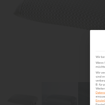
Wir be
Wenn S
möchte
Wir ve
sind e
verbes
B. für
Weiter
Datens
einzuw
Einste
Einste