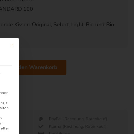
ANDARD 100
ende Kissen: Original, Select, Light, Bio und Bio
Mit diesem Button wird der Dialog geschlossen. Seine Funktionalität is
In den Warenkorb
.
ihnen
t.
), z.
alten.
en
 ab 35€
PayPal (Rechnung, Ratenkauf)
er
Klarna (Rechnung, Ratenkauf)
ueller
Kreditkarte