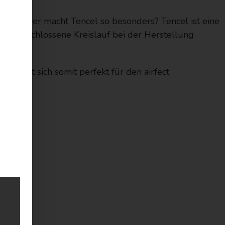
. Was aber macht Tencel so besonders? Tencel ist eine
Der geschlossene Kreislauf bei der Herstellung
 eignet sich somit perfekt für den airfect