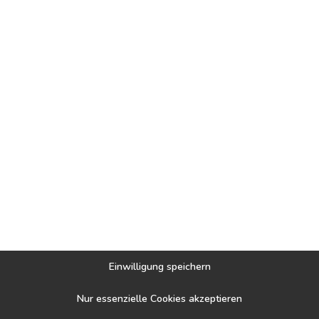
licher Rohstoffe – das ist unser airfect Tencel Bezug
us Holz gewonnen und ist zu 100% biologisch abbaubar. 
anfter als Seide und kühler als Leinen. Die Tencel-Faser
Einwilligung speichern
Nur essenzielle Cookies akzeptieren