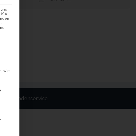
gung
n USA
hendem
S-
hne
lligung erteilt werden kann. Die erste Service-Gruppe i
n, wie
m
nter Kundenservice
n