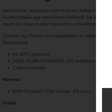
Abnehmbar, waschbar und mit einem hohen Anteil natür
Funktionsfaser aus natürlichem Rohstoff. Sie wird a
macht die Faser zudem besonders umweltfreundlich.
Textilien aus Tencel sind saugfähiger als Baumwolle, s
Kissenbezug.
bis 40°C waschbar
OEKO-TEX® STANDARD 100 zertifiziert
2 Jahre Garantie
Material:
69% Polyester, 27% Viscose, 4% Lycra
Größe: