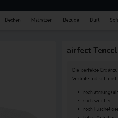
Decken
Matratzen
Bezüge
Duft
Sof
airfect Tence
Die perfekte Ergänzun
Vorteile mit sich und
noch atmungsakt
noch weicher
noch kuschelige
hoher Anteil an