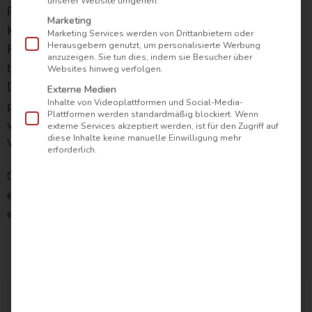
unserer Website umgehen.
Premium-Material aber nicht nur unglaublichen
Marketing
Komfort, sondern auch eine natürliche
Marketing Services werden von Drittanbietern oder
Herausgebern genutzt, um personalisierte Werbung
Feuchtigkeitsregulation. So bleibt es angenehm
anzuzeigen. Sie tun dies, indem sie Besucher über
trocken – pure Entspannung und erholsamer Schlaf.
Websites hinweg verfolgen.
Die hochwertige Füllung ist zudem besonders
Externe Medien
Inhalte von Videoplattformen und Social-Media-
pflegeleicht und bleibt auch nach vielen Wäschen
Plattformen werden standardmäßig blockiert. Wenn
weich und flauschig. Kein Verrutschen, kein
externe Services akzeptiert werden, ist für den Zugriff auf
diese Inhalte keine manuelle Einwilligung mehr
Verklumpen.
erforderlich.
Gönn dir den ultimativen Komfort – für einen
erholsamen,
tiefen Schlaf
, der dich jeden Morgen
erfrischt und voller Energie aufwachen lässt!