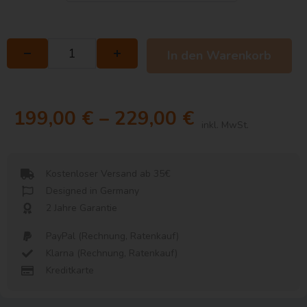
In den Warenkorb
A
l
199,00
€
–
229,00
€
t
inkl. MwSt.
e
r
n
Kostenloser Versand ab 35€
Designed in Germany
a
2 Jahre Garantie
t
i
PayPal (Rechnung, Ratenkauf)
v
Klarna (Rechnung, Ratenkauf)
e
Kreditkarte
: