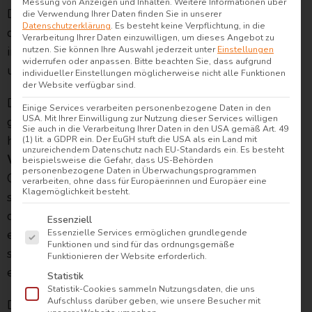
Messung von Anzeigen und Inhalten.
Weitere Informationen über
®
Die
airfect
Decke Prestige
bietet dir genau das –
die Verwendung Ihrer Daten finden Sie in unserer
Datenschutzerklärung
.
Es besteht keine Verpflichtung, in die
dank ihrer innovativen Füllung aus hochwertiger,
Verarbeitung Ihrer Daten einzuwilligen, um dieses Angebot zu
innovativer synthetischer Faser, die für
nutzen.
Sie können Ihre Auswahl jederzeit unter
Einstellungen
widerrufen oder anpassen.
Bitte beachten Sie, dass aufgrund
unvergleichlichen Komfort sorgt.
individueller Einstellungen möglicherweise nicht alle Funktionen
der Website verfügbar sind.
®
Die airfect
Decke Prestige enthält keine
Einige Services verarbeiten personenbezogene Daten in den
USA. Mit Ihrer Einwilligung zur Nutzung dieser Services willigen
gewöhnliche Füllung. Sie besteht aus feinsten,
Sie auch in die Verarbeitung Ihrer Daten in den USA gemäß Art. 49
hohlen Fasern, die eine exzellente
(1) lit. a GDPR ein. Der EuGH stuft die USA als ein Land mit
unzureichendem Datenschutz nach EU-Standards ein. Es besteht
Wärmeisolierung
bei gleichzeitig niedrigem
beispielsweise die Gefahr, dass US-Behörden
personenbezogene Daten in Überwachungsprogrammen
Gewicht bieten. Die Füllung der Prestige Decke
verarbeiten, ohne dass für Europäerinnen und Europäer eine
Klagemöglichkeit besteht.
sorgt für eine angenehme Wärme, ohne dass du
dich zu heiß oder eingeengt fühlst. Ganz gleich, ob
Es folgt eine Liste der Service-Gruppen, für die e
Essenziell
es draußen kalt oder warm ist – die Füllung passt
Essenzielle Services ermöglichen grundlegende
Funktionen und sind für das ordnungsgemäße
sich perfekt an deine Bedürfnisse an und sorgt für
Funktionieren der Website erforderlich.
ein angenehmes Schlafklima.
Statistik
Statistik-Cookies sammeln Nutzungsdaten, die uns
Aufschluss darüber geben, wie unsere Besucher mit
Diese
Ganzjahresdecke
bietet durch das innovative