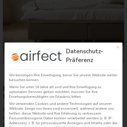
Mit di
Datenschutz-
Präferenz
Wir benötigen Ihre Einwilligung, bevor Sie unsere Website weiter
besuchen können.
Die Premium Füllung für
Wenn Sie unter 16 Jahre alt sind und Ihre Einwilligung zu
optionalen Services geben möchten, müssen Sie Ihre
himmlischen Schlafkomfort
Erziehungsberechtigten um Erlaubnis bitten.
Wir verwenden Cookies und andere Technologien auf unserer
Stell dir vor, du kuschelst dich in eine Decke, die
Website. Einige von ihnen sind essenziell, während andere uns
helfen, diese Website und Ihre Erfahrung zu verbessern.
dich sanft umhüllt und dich mit einer perfekten
Personenbezogene Daten können verarbeitet werden (z. B. IP-
Adressen), z. B. für personalisierte Anzeigen und Inhalte oder die
Mischung aus Wärme und Leichtigkeit verwöhnt.