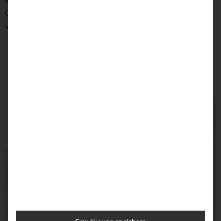
®
Qualität von
airfect
, die du nie wieder hergeben
willst!