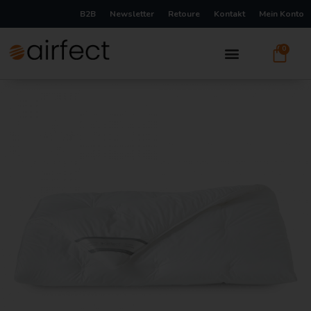
B2B
Newsletter
Retoure
Kontakt
Mein Konto
0