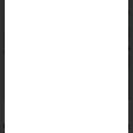
®
Die airfect
Prestige Decke – Qualität