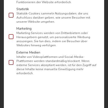
Funktionieren der Website erforderlich.
Statistik
Ein besonderes Highlight des Hotels ist die
Statistik-Cookies sammeln Nutzungsdaten, die uns
ausgezeichnete Gastronomie. Im stilvollen
Aufschluss darüber geben, wie unsere Besucher mit
unserer Website umgehen.
Restaurant genießen Gäste regionale
Marketing
Spezialitäten, frische Zutaten und kreative
Marketing Services werden von Drittanbietern oder
Gerichte auf höchstem Niveau. Die Kombination
Herausgebern genutzt, um personalisierte Werbung
anzuzeigen. Sie tun dies, indem sie Besucher über
aus norddeutscher Küche und modernen
Websites hinweg verfolgen.
kulinarischen Ideen macht jeden Besuch zu
Externe Medien
einem besonderen Erlebnis. Während des
Inhalte von Videoplattformen und Social-Media-
Plattformen werden standardmäßig blockiert. Wenn
Essens sorgt der traumhafte Blick auf das
externe Services akzeptiert werden, ist für den Zugriff auf
Wasser für eine entspannte Atmosphäre und
diese Inhalte keine manuelle Einwilligung mehr
erforderlich.
unvergessliche Genussmomente. Auch das
reichhaltige Frühstück begeistert mit einer
großen Auswahl an frischen und hochwertigen
Produkten, sodass Gäste perfekt in den Tag
starten können.