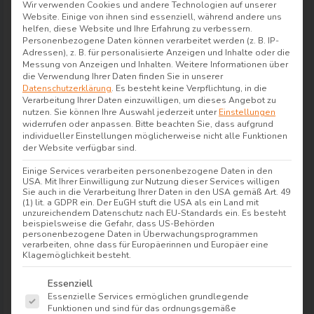
herrlichen Blick auf das Wasser oder die
Wir verwenden Cookies und andere Technologien auf unserer
Website. Einige von ihnen sind essenziell, während andere uns
wunderschöne Natur rund um Bad Zwischenahn.
helfen, diese Website und Ihre Erfahrung zu verbessern.
Hochwertige Betten, stilvolle Möbel und ein
Personenbezogene Daten können verarbeitet werden (z. B. IP-
Adressen), z. B. für personalisierte Anzeigen und Inhalte oder die
harmonisches Raumkonzept sorgen dafür, dass
Messung von Anzeigen und Inhalten.
Weitere Informationen über
Gäste ihren Aufenthalt in vollen Zügen
die Verwendung Ihrer Daten finden Sie in unserer
Datenschutzerklärung
.
Es besteht keine Verpflichtung, in die
genießen können. Egal ob Geschäftsreise,
Verarbeitung Ihrer Daten einzuwilligen, um dieses Angebot zu
nutzen.
Sie können Ihre Auswahl jederzeit unter
Einstellungen
Wellnessurlaub oder romantischer Aufenthalt –
widerrufen oder anpassen.
Bitte beachten Sie, dass aufgrund
das
Seehotel Fährhaus
bietet für jeden Anlass
individueller Einstellungen möglicherweise nicht alle Funktionen
der Website verfügbar sind.
das passende Ambiente.
Einige Services verarbeiten personenbezogene Daten in den
USA. Mit Ihrer Einwilligung zur Nutzung dieser Services willigen
Im
Seehotel Fährhaus
schläfst Du auf unserem
Sie auch in die Verarbeitung Ihrer Daten in den USA gemäß Art. 49
airfect Original
Kissen. Diese sorgen für
(1) lit. a GDPR ein. Der EuGH stuft die USA als ein Land mit
unzureichendem Datenschutz nach EU-Standards ein. Es besteht
besonderen Schlafkomfort und unterstützen
beispielsweise die Gefahr, dass US-Behörden
personenbezogene Daten in Überwachungsprogrammen
eine erholsame Nachtruhe.
verarbeiten, ohne dass für Europäerinnen und Europäer eine
Klagemöglichkeit besteht.
Es folgt eine Liste der Service-Gruppen, für die e
Essenziell
Kulinarische Highlights im
Essenzielle Services ermöglichen grundlegende
Hotelrestaurant
Funktionen und sind für das ordnungsgemäße