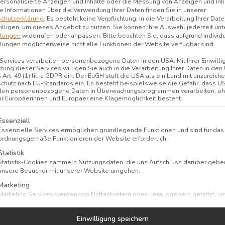
 personalisierte Anzeigen und Inhalte oder die Messung von Anzeigen und Inh
e Informationen über die Verwendung Ihrer Daten finden Sie in unserer
chutzerklärung
.
Es besteht keine Verpflichtung, in die Verarbeitung Ihrer Dat
illigen, um dieses Angebot zu nutzen.
Sie können Ihre Auswahl jederzeit unt
llungen
widerrufen oder anpassen.
Bitte beachten Sie, dass aufgrund individ
llungen möglicherweise nicht alle Funktionen der Website verfügbar sind.
 Services verarbeiten personenbezogene Daten in den USA. Mit Ihrer Einwilli
tzung dieser Services willigen Sie auch in die Verarbeitung Ihrer Daten in de
Art. 49 (1) lit. a GDPR ein. Der EuGH stuft die USA als ein Land mit unzureic
chutz nach EU-Standards ein. Es besteht beispielsweise die Gefahr, dass U
den personenbezogene Daten in Überwachungsprogrammen verarbeiten, o
ür Europäerinnen und Europäer eine Klagemöglichkeit besteht.
lgt eine Liste der Service-Gruppen, für die eine Einwi
Essenziell
Essenzielle Services ermöglichen grundlegende Funktionen und sind für das
ordnungsgemäße Funktionieren der Website erforderlich.
Statistik
Statistik-Cookies sammeln Nutzungsdaten, die uns Aufschluss darüber gebe
unsere Besucher mit unserer Website umgehen.
Marketing
nhof in Unna
Marketing Services werden von Drittanbietern oder Herausgebern genutzt, u
personalisierte Werbung anzuzeigen. Sie tun dies, indem sie Besucher über
Websites hinweg verfolgen.
n modernes Ambiente in der geschichtsträchtigen Umgeb
Einwilligung speichern