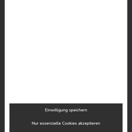
Gemütliche Zimmer – Komfort und
Einwilligung speichern
Bergblick inklusive
Nur essenzielle Cookies akzeptieren