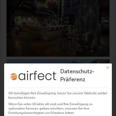
Mit di
Datenschutz-
Präferenz
Wir benötigen Ihre Einwilligung, bevor Sie unsere Website weiter
besuchen können.
Wenn Sie unter 16 Jahre alt sind und Ihre Einwilligung zu
optionalen Services geben möchten, müssen Sie Ihre
Erziehungsberechtigten um Erlaubnis bitten.