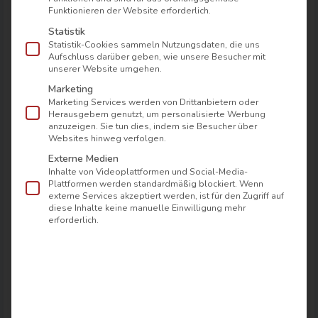
Funktionieren der Website erforderlich.
Im
mama thresl
im Salzburger Land erwartet
Statistik
die Gäste ein vielfältiges Wellnessangebot, das
Statistik-Cookies sammeln Nutzungsdaten, die uns
Aufschluss darüber geben, wie unsere Besucher mit
für Entspannung und Erholung sorgt. Zur
unserer Website umgehen.
Verfügung stehen Zimmer mit Sauna und
Marketing
Dampfbad, die nach einem aktiven Tag in den
Marketing Services werden von Drittanbietern oder
Herausgebern genutzt, um personalisierte Werbung
Bergen zur Regeneration einladen. Im
anzuzeigen. Sie tun dies, indem sie Besucher über
gemütlichen Relax-Bereich können sich die
Websites hinweg verfolgen.
Gäste auf Liegen ausruhen und neue Energie
Externe Medien
Inhalte von Videoplattformen und Social-Media-
tanken.
Plattformen werden standardmäßig blockiert. Wenn
externe Services akzeptiert werden, ist für den Zugriff auf
Zusätzlich werden Rest Coves, Panoramic Heat
diese Inhalte keine manuelle Einwilligung mehr
erforderlich.
oder der Empty Room angeboten, um Körper
und Geist zu mit Wärme und Entspannung
verwöhnen. Für alle, die auch im Urlaub aktiv
bleiben möchten, gibt es vielfältige
Möglichkeiten für Sport und Fitness, wie Yoga .