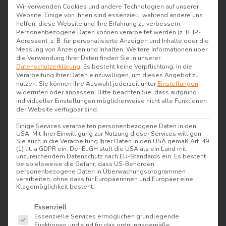
Wir verwenden Cookies und andere Technologien auf unserer
Website. Einige von ihnen sind essenziell, während andere uns
helfen, diese Website und Ihre Erfahrung zu verbessern.
Personenbezogene Daten können verarbeitet werden (z. B. IP-
Adressen), z. B. für personalisierte Anzeigen und Inhalte oder die
Messung von Anzeigen und Inhalten.
Weitere Informationen über
die Verwendung Ihrer Daten finden Sie in unserer
Datenschutzerklärung
.
Es besteht keine Verpflichtung, in die
Verarbeitung Ihrer Daten einzuwilligen, um dieses Angebot zu
nutzen.
Sie können Ihre Auswahl jederzeit unter
Einstellungen
widerrufen oder anpassen.
Bitte beachten Sie, dass aufgrund
individueller Einstellungen möglicherweise nicht alle Funktionen
der Website verfügbar sind.
Einige Services verarbeiten personenbezogene Daten in den
USA. Mit Ihrer Einwilligung zur Nutzung dieser Services willigen
Sie auch in die Verarbeitung Ihrer Daten in den USA gemäß Art. 49
(1) lit. a GDPR ein. Der EuGH stuft die USA als ein Land mit
unzureichendem Datenschutz nach EU-Standards ein. Es besteht
beispielsweise die Gefahr, dass US-Behörden
personenbezogene Daten in Überwachungsprogrammen
verarbeiten, ohne dass für Europäerinnen und Europäer eine
Klagemöglichkeit besteht.
Wellness und Entspannung im
Es folgt eine Liste der Service-Gruppen, für die e
Essenziell
Salzburger Land
Essenzielle Services ermöglichen grundlegende
Funktionen und sind für das ordnungsgemäße