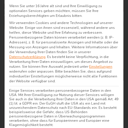
Wenn Sie unter 16 Jahre alt sind und Ihre Einwilligung zu
optionalen Services geben möchten, müssen Sie Ihre
Erziehungsberechtigten um Erlaubnis bitten.
Wir verwenden Cookies und andere Technologien auf unserer
Website. Einige von ihnen sind essenziell, während andere uns
helfen, diese Website und Ihre Erfahrung zu verbessern.
Personenbezogene Daten können verarbeitet werden (z. B. IP-
Adressen), z. B. für personalisierte Anzeigen und Inhalte oder die
Messung von Anzeigen und Inhalten.
Weitere Informationen über
die Verwendung Ihrer Daten finden Sie in unserer
Datenschutzerklärung
.
Es besteht keine Verpflichtung, in die
Verarbeitung Ihrer Daten einzuwilligen, um dieses Angebot zu
nutzen.
Sie können Ihre Auswahl jederzeit unter
Einstellungen
widerrufen oder anpassen.
Bitte beachten Sie, dass aufgrund
individueller Einstellungen möglicherweise nicht alle Funktionen
der Website verfügbar sind.
MUNTE – Wellnesshotel
Einige Services verarbeiten personenbezogene Daten in den
USA. Mit Ihrer Einwilligung zur Nutzung dieser Services willigen
am Stadtwald in Bremen
Sie auch in die Verarbeitung Ihrer Daten in den USA gemäß Art. 49
(1) lit. a GDPR ein. Der EuGH stuft die USA als ein Land mit
unzureichendem Datenschutz nach EU-Standards ein. Es besteht
beispielsweise die Gefahr, dass US-Behörden
Das MUNTE – Wellnesshotel am Stadtwald
personenbezogene Daten in Überwachungsprogrammen
verarbeiten, ohne dass für Europäerinnen und Europäer eine
liegt sowohl in der Stadt als auch im Grünen
Klagemöglichkeit besteht.