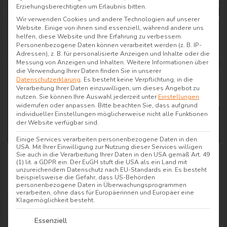
Erziehungsberechtigten um Erlaubnis bitten.
Wir verwenden Cookies und andere Technologien auf unserer
Website. Einige von ihnen sind essenziell, während andere uns
helfen, diese Website und Ihre Erfahrung zu verbessern.
Personenbezogene Daten können verarbeitet werden (z. B. IP-
Adressen), z. B. für personalisierte Anzeigen und Inhalte oder die
Messung von Anzeigen und Inhalten.
Weitere Informationen über
die Verwendung Ihrer Daten finden Sie in unserer
Datenschutzerklärung
.
Es besteht keine Verpflichtung, in die
Verarbeitung Ihrer Daten einzuwilligen, um dieses Angebot zu
nutzen.
Sie können Ihre Auswahl jederzeit unter
Einstellungen
widerrufen oder anpassen.
Bitte beachten Sie, dass aufgrund
individueller Einstellungen möglicherweise nicht alle Funktionen
der Website verfügbar sind.
Einige Services verarbeiten personenbezogene Daten in den
USA. Mit Ihrer Einwilligung zur Nutzung dieser Services willigen
Sie auch in die Verarbeitung Ihrer Daten in den USA gemäß Art. 49
Hotel Adena Bremerhaven
(1) lit. a GDPR ein. Der EuGH stuft die USA als ein Land mit
unzureichendem Datenschutz nach EU-Standards ein. Es besteht
Das Adena Hotel in Bremerhaven ist seit 2021 Teil
beispielsweise die Gefahr, dass US-Behörden
personenbezogene Daten in Überwachungsprogrammen
der airfect Familie und wir sind stolz auf die
verarbeiten, ohne dass für Europäerinnen und Europäer eine
Klagemöglichkeit besteht.
Zusammenarbeit mit einem Bremerhavener Hotel,
Es folgt eine Liste der Service-Gruppen, für die e
das den Service für seine Gäste so in den
Essenziell