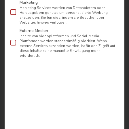
Outdoor-Erlebnisse
im Grünen. Endlich
Marketing
durchatmen und die frische Luft genießen – hier
Marketing Services werden von Drittanbietern oder
Herausgebern genutzt, um personalisierte Werbung
findest du Ruhe und Energie inmitten
anzuzeigen. Sie tun dies, indem sie Besucher über
Websites hinweg verfolgen.
unberührter Natur.
Externe Medien
Inhalte von Videoplattformen und Social-Media-
Plattformen werden standardmäßig blockiert. Wenn
Harz erleben: Familien- und
externe Services akzeptiert werden, ist für den Zugriff auf
Tagungshotel mit Herz
diese Inhalte keine manuelle Einwilligung mehr
erforderlich.
Für deine Veranstaltungen in Bad Sachsa bietet
das Hotel moderne Tagungsräume mit Platz für
50 bis 70 Personen. Die Räumlichkeiten liegen
mitten im Grünen im Vitalpark, in zentraler und
ruhiger Lage – perfekt für erfolgreiche
Tagungen, Seminare oder Business-Events
. Ein
professionelles Tagungsteam unterstützt dich
gerne bei der Organisation und Durchführung
deiner Veranstaltung, damit alles reibungslos