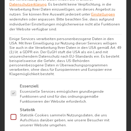
während deines Aufenthalts kuschelige
Datenschutzerklärung
.
Es besteht keine Verpflichtung, in die
Verarbeitung Ihrer Daten einzuwilligen, um dieses Angebot zu
Bademäntel und Badetücher bereit, damit du
nutzen.
Sie können Ihre Auswahl jederzeit unter
Einstellungen
dich rundum wohlfühlst.
widerrufen oder anpassen.
Bitte beachten Sie, dass aufgrund
individueller Einstellungen möglicherweise nicht alle Funktionen
der Website verfügbar sind.
Freizeit & Region – Wo die Natur
Einige Services verarbeiten personenbezogene Daten in den
USA. Mit Ihrer Einwilligung zur Nutzung dieser Services willigen
für pure Entspannung sorgt
Sie auch in die Verarbeitung Ihrer Daten in den USA gemäß Art. 49
(1) lit. a GDPR ein. Der EuGH stuft die USA als ein Land mit
Der Harz, Deutschlands nördlichstes Gebirge,
unzureichendem Datenschutz nach EU-Standards ein. Es besteht
beispielsweise die Gefahr, dass US-Behörden
beeindruckt mit seiner Magie und Vielfalt. Der
personenbezogene Daten in Überwachungsprogrammen
Brocken, mit 1.141 Metern der höchste Gipfel,
verarbeiten, ohne dass für Europäerinnen und Europäer eine
Klagemöglichkeit besteht.
lädt zu Abenteuern in einer einzigartigen
Berg-
Es folgt eine Liste der Service-Gruppen, für die e
und Waldlandschaft
ein. Im Sommer sind
Essenziell
Essenzielle Services ermöglichen grundlegende
Wanderer, Biker und Familien hier unterwegs,
Funktionen und sind für das ordnungsgemäße
um die Natur aktiv zu erleben.
Funktionieren der Website erforderlich.
Statistik
Ob Wandern, Radfahren oder Schneesport – der
Statistik-Cookies sammeln Nutzungsdaten, die uns
Aufschluss darüber geben, wie unsere Besucher mit
Harz bietet unzählige Möglichkeiten für
unserer Website umgehen.