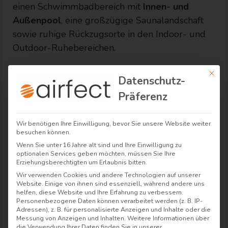
einen Schwimmbadbereich mit
Innen- und
Außenpool
, eine großzügige Saunalandschaft
sowie ruhige Rückzugsorte in den Indoor- und
Outdoor-Ruhebereichen.
Ob bei einem erfrischenden Bad, einer
Mit di
Datenschutz-
wohltuenden Massage oder einer pflegenden
Präferenz
Körperbehandlung
– hier kannst du die Seele
baumeln lassen. Gesichtsbehandlungen sorgen
Wir benötigen Ihre Einwilligung, bevor Sie unsere Website weiter
für gepflegte, gesunde Haut und ein frisches
besuchen können.
Aussehen. Wähle aus verschiedenen
Wenn Sie unter 16 Jahre alt sind und Ihre Einwilligung zu
Pflegeprogrammen, die genau auf deine
optionalen Services geben möchten, müssen Sie Ihre
Erziehungsberechtigten um Erlaubnis bitten.
Bedürfnisse abgestimmt sind.
Wir verwenden Cookies und andere Technologien auf unserer
Website. Einige von ihnen sind essenziell, während andere uns
Lass dich bei duftenden Aromabädern, wohliger
helfen, diese Website und Ihre Erfahrung zu verbessern.
Personenbezogene Daten können verarbeitet werden (z. B. IP-
Saunawärme oder entspannenden
Massagen
Adressen), z. B. für personalisierte Anzeigen und Inhalte oder die
verwöhnen. Für deinen Komfort stellen wir dir
Messung von Anzeigen und Inhalten.
Weitere Informationen über
die Verwendung Ihrer Daten finden Sie in unserer