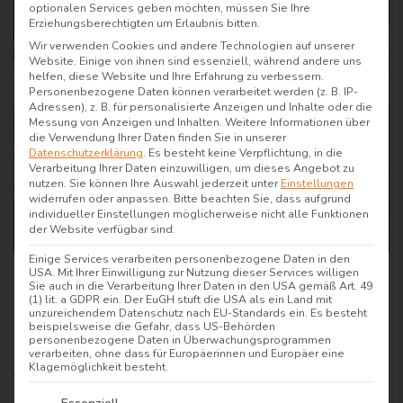
optionalen Services geben möchten, müssen Sie Ihre
Erziehungsberechtigten um Erlaubnis bitten.
Wir verwenden Cookies und andere Technologien auf unserer
Website. Einige von ihnen sind essenziell, während andere uns
helfen, diese Website und Ihre Erfahrung zu verbessern.
Personenbezogene Daten können verarbeitet werden (z. B. IP-
Adressen), z. B. für personalisierte Anzeigen und Inhalte oder die
Messung von Anzeigen und Inhalten.
Weitere Informationen über
die Verwendung Ihrer Daten finden Sie in unserer
Datenschutzerklärung
.
Es besteht keine Verpflichtung, in die
Verarbeitung Ihrer Daten einzuwilligen, um dieses Angebot zu
nutzen.
Sie können Ihre Auswahl jederzeit unter
Einstellungen
widerrufen oder anpassen.
Bitte beachten Sie, dass aufgrund
individueller Einstellungen möglicherweise nicht alle Funktionen
der Website verfügbar sind.
Einige Services verarbeiten personenbezogene Daten in den
USA. Mit Ihrer Einwilligung zur Nutzung dieser Services willigen
Flair Hotel Zum
Sie auch in die Verarbeitung Ihrer Daten in den USA gemäß Art. 49
(1) lit. a GDPR ein. Der EuGH stuft die USA als ein Land mit
Benediktiner
unzureichendem Datenschutz nach EU-Standards ein. Es besteht
beispielsweise die Gefahr, dass US-Behörden
personenbezogene Daten in Überwachungsprogrammen
Das Flairhotel Zum Benediktiner liegt mitten im
verarbeiten, ohne dass für Europäerinnen und Europäer eine
Klagemöglichkeit besteht.
fränkischen Rebland und bietet euch Ruhe und
Es folgt eine Liste der Service-Gruppen, für die e
Behaglichkeit in einer der erholsamsten Gegenden