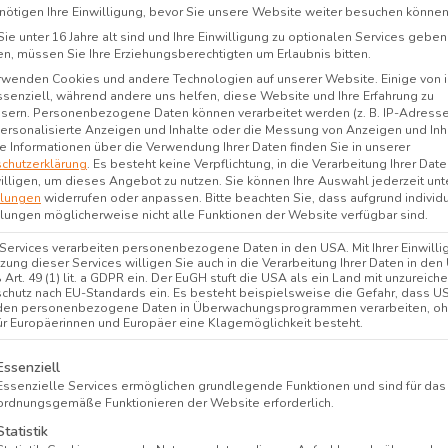
nötigen Ihre Einwilligung, bevor Sie unsere Website weiter besuchen können
ie unter 16 Jahre alt sind und Ihre Einwilligung zu optionalen Services geben
n, müssen Sie Ihre Erziehungsberechtigten um Erlaubnis bitten.
rwenden Cookies und andere Technologien auf unserer Website. Einige von 
ssenziell, während andere uns helfen, diese Website und Ihre Erfahrung zu
sern.
Personenbezogene Daten können verarbeitet werden (z. B. IP-Adressen
 personalisierte Anzeigen und Inhalte oder die Messung von Anzeigen und Inh
e Informationen über die Verwendung Ihrer Daten finden Sie in unserer
chutzerklärung
.
Es besteht keine Verpflichtung, in die Verarbeitung Ihrer Dat
illigen, um dieses Angebot zu nutzen.
Sie können Ihre Auswahl jederzeit unt
llungen
widerrufen oder anpassen.
Bitte beachten Sie, dass aufgrund individ
llungen möglicherweise nicht alle Funktionen der Website verfügbar sind.
 Services verarbeiten personenbezogene Daten in den USA. Mit Ihrer Einwilli
tzung dieser Services willigen Sie auch in die Verarbeitung Ihrer Daten in de
Art. 49 (1) lit. a GDPR ein. Der EuGH stuft die USA als ein Land mit unzureic
chutz nach EU-Standards ein. Es besteht beispielsweise die Gefahr, dass U
den personenbezogene Daten in Überwachungsprogrammen verarbeiten, o
ür Europäerinnen und Europäer eine Klagemöglichkeit besteht.
lgt eine Liste der Service-Gruppen, für die eine Einwi
Essenziell
Spa
Essenzielle Services ermöglichen grundlegende Funktionen und sind für das
ordnungsgemäße Funktionieren der Website erforderlich.
Statistik