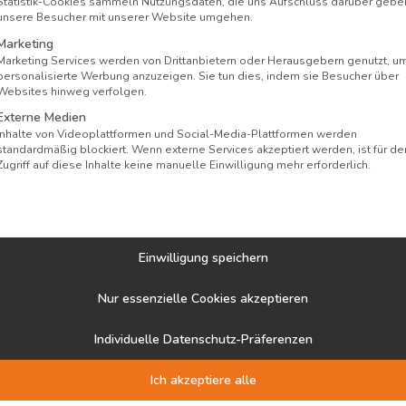
Statistik-Cookies sammeln Nutzungsdaten, die uns Aufschluss darüber gebe
unsere Besucher mit unserer Website umgehen.
und verbringe deinen nächsten Urlaub in der einzigar
Marketing
Umgebung und lasse dich von der einzigartigen Atmosp
Marketing Services werden von Drittanbietern oder Herausgebern genutzt, u
derschönen Jugendstil-Park und bietet nicht nur für 
personalisierte Werbung anzuzeigen. Sie tun dies, indem sie Besucher über
Websites hinweg verfolgen.
en Wunsch das richtige Zimmer. Hier kannst du zwische
Externe Medien
Inhalte von Videoplattformen und Social-Media-Plattformen werden
 eigenem Garten und tollem Ausblick wählen. Stilvoll
standardmäßig blockiert. Wenn externe Services akzeptiert werden, ist für de
n sorgen für Natürlichkeit und laden zum Verweilen ei
Zugriff auf diese Inhalte keine manuelle Einwilligung mehr erforderlich.
rt zum Entspannen oder aktivem Erleben.
Einwilligung speichern
ramm
z.B. Yoga-Retreats
Nur essenzielle Cookies akzeptieren
ssagen oder Kosmetikbehandlungen
Individuelle Datenschutz-Präferenzen
. Heil- und Basenfasten
 einem von
drei Restaurants
Ich akzeptiere alle