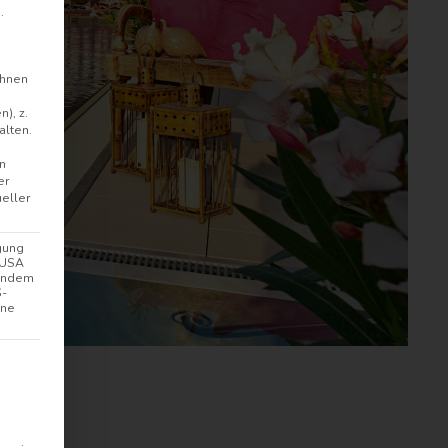
.
ihnen
), z.
alten.
en
er
ueller
gung
n USA
hendem
S-
hne
lligung erteilt werden kann. Die erste Service-Gruppe i