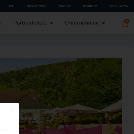
B2B
Newsletter
Retoure
Kontakt
Mein Konto
0
a
Partnerhotels
Unternehmen
Mit diesem Button wird der Dialog geschlossen. Seine Funktionalität is